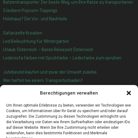
Katzentransporter: Der beste Weg, um Ihre Katze zu transportieren
5 leckere Popcorn-Toppings
Holzhaus? Die Vor- und Nachteile
Safarizelte Kroatien
Led Beleuchtung für Wintergarten
Urlaub Österreich – Beste Reisezeit Österreich
Ledersofa färben mit Sprühfarbe – Lederfarbe zum sprühen
Jutebeutel kaufen und zwar der Umwelt zuliebe
Wer haftet bei einem Transportschaden?
Garage oder Carport?
Berechtigungen verwalten
Für die automatische Sackentleerung gibt es jetzt eine sehr gute
Lösung
Um Ihnen optimale Erlebnisse zu bieten, verwenden wir Technologien wie
Cookies, um Informationen über Ihr Gerät zu speichern und/oder darauf
zuzugreifen. Die Zustimmung zu diesen Technologien ermöglicht uns
die Verarbeitung von Daten wie Ihrem Surfverhalten oder eindeutigen IDs
auf dieser Website. Wenn Sie Ihre Zustimmung nicht erteilen oder
widerrufen, kann dies bestimmte Funktionen und Merkmale