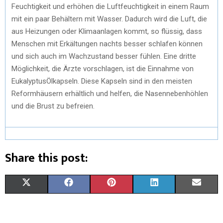
Feuchtigkeit und erhöhen die Luftfeuchtigkeit in einem Raum
mit ein paar Behältern mit Wasser. Dadurch wird die Luft, die
aus Heizungen oder Klimaanlagen kommt, so flüssig, dass
Menschen mit Erkältungen nachts besser schlafen können
und sich auch im Wachzustand besser fühlen. Eine dritte
Möglichkeit, die Ärzte vorschlagen, ist die Einnahme von
EukalyptusÖlkapseln. Diese Kapseln sind in den meisten
Reformhäusern erhältlich und helfen, die Nasennebenhöhlen
und die Brust zu befreien.
Share this post:
X
F
P
L
E
(
A
I
I
M
T
C
N
N
A