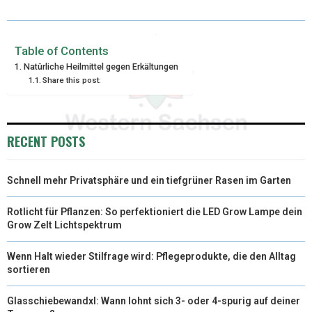
W
E
T
K
I
I
B
E
E
L
Table of Contents
Natürliche Heilmittel gegen Erkältungen
T
O
R
D
Share this post:
T
O
E
I
E
K
S
N
RECENT POSTS
R
T
)
Schnell mehr Privatsphäre und ein tiefgrüner Rasen im Garten
Rotlicht für Pflanzen: So perfektioniert die LED Grow Lampe dein
Grow Zelt Lichtspektrum
Wenn Halt wieder Stilfrage wird: Pflegeprodukte, die den Alltag
sortieren
Glasschiebewandxl: Wann lohnt sich 3- oder 4-spurig auf deiner