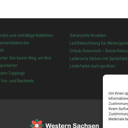
große und vielfältige Kollektion
Safarizelte Kroatien
nsschildern bei
Led Beleuchtung für Wintergart
ld
Urlaub Österreich – Beste Reisez
rter: Der beste Weg, um Ihre
Ledersofa färben mit Sprühfarb
sportieren
Lederfarbe zum sprühen
corn-Toppings
 Vor- und Nachteile
Um Ihnen op
Informatione
Zustimmung 
Ihrem Surfve
Zustimmung 
Merkmale be