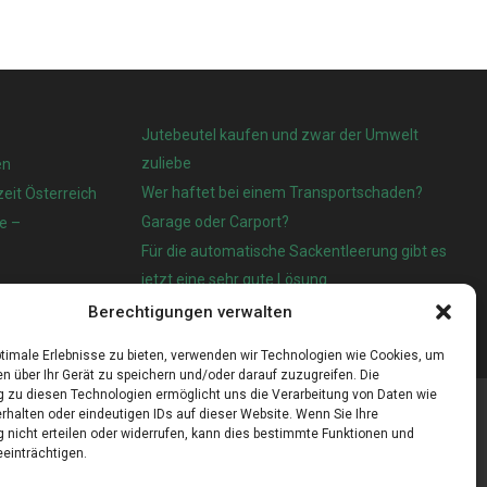
Jutebeutel kaufen und zwar der Umwelt
zuliebe
en
Wer haftet bei einem Transportschaden?
eit Österreich
Garage oder Carport?
e –
Für die automatische Sackentleerung gibt es
jetzt eine sehr gute Lösung
Berechtigungen verwalten
timale Erlebnisse zu bieten, verwenden wir Technologien wie Cookies, um
n über Ihr Gerät zu speichern und/oder darauf zuzugreifen. Die
zu diesen Technologien ermöglicht uns die Verarbeitung von Daten wie
rhalten oder eindeutigen IDs auf dieser Website. Wenn Sie Ihre
nicht erteilen oder widerrufen, kann dies bestimmte Funktionen und
einträchtigen.