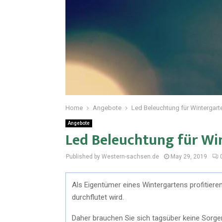
Home
Angebote
Led Beleuchtung für Wintergart
Angebote
Led Beleuchtung für Wi
Published by Western-sachsen.de
May 29, 2019
Als Eigentümer eines Wintergartens profitier
durchflutet wird.
Daher brauchen Sie sich tagsüber keine Sorgen