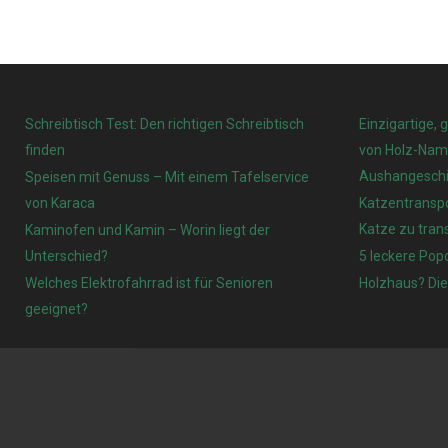
Schreibtisch Test: Den richtigen Schreibtisch
Einzigartige, 
finden
von Holz-Name
Aushangeschi
Speisen mit Genuss – Mit einem Tafelservice
von Karaca
Katzentranspo
Katze zu tran
Kaminofen und Kamin – Worin liegt der
Unterschied?
5 leckere Pop
Welches Elektrofahrrad ist für Senioren
Holzhaus? Die
geeignet?