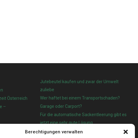
Jutebeutel kaufen und zwar der Umwelt
zuliebe
en
Wer haftet bei einem Transportschaden?
eit Österreich
Garage oder Carport?
e –
Für die automatische Sackentleerung gibt es
jetzt eine sehr gute Lösung
Berechtigungen verwalten