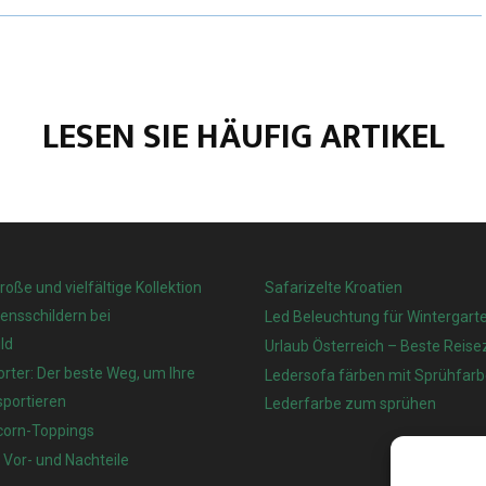
LESEN SIE HÄUFIG ARTIKEL
große und vielfältige Kollektion
Safarizelte Kroatien
nsschildern bei
Led Beleuchtung für Wintergart
ld
Urlaub Österreich – Beste Reisez
rter: Der beste Weg, um Ihre
Ledersofa färben mit Sprühfarb
sportieren
Lederfarbe zum sprühen
corn-Toppings
 Vor- und Nachteile