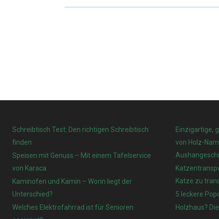
Schreibtisch Test: Den richtigen Schreibtisch
Einzigartige, 
finden
von Holz-Name
Aushangeschi
Speisen mit Genuss – Mit einem Tafelservice
von Karaca
Katzentranspo
Katze zu tran
Kaminofen und Kamin – Worin liegt der
Unterschied?
5 leckere Pop
Welches Elektrofahrrad ist für Senioren
Holzhaus? Die