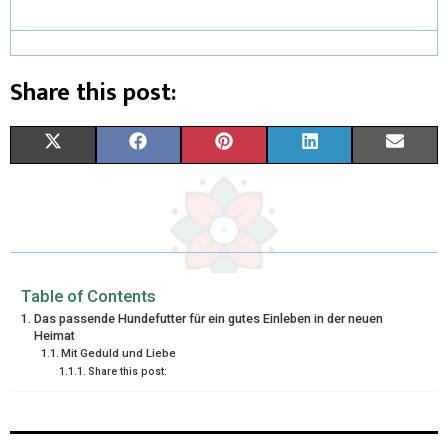
Share this post:
X
F
P
L
E
(
A
I
I
M
T
C
N
N
A
W
E
T
K
I
I
B
E
E
L
Table of Contents
Das passende Hundefutter für ein gutes Einleben in der neuen
T
O
R
D
Heimat
Mit Geduld und Liebe
T
O
E
I
Share this post:
E
K
S
N
R
T