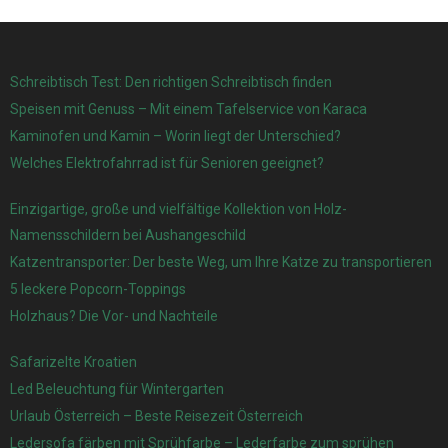
Schreibtisch Test: Den richtigen Schreibtisch finden
Speisen mit Genuss – Mit einem Tafelservice von Karaca
Kaminofen und Kamin – Worin liegt der Unterschied?
Welches Elektrofahrrad ist für Senioren geeignet?
Einzigartige, große und vielfältige Kollektion von Holz-
Namensschildern bei Aushangeschild
Katzentransporter: Der beste Weg, um Ihre Katze zu transportieren
5 leckere Popcorn-Toppings
Holzhaus? Die Vor- und Nachteile
Safarizelte Kroatien
Led Beleuchtung für Wintergarten
Urlaub Österreich – Beste Reisezeit Österreich
Ledersofa färben mit Sprühfarbe – Lederfarbe zum sprühen