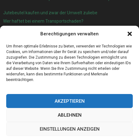
Jutebeutel kaufen und zwar der Umwelt zuliebe
Wer haftet bei einem Transportschaden?
Garage oder Carport?
Berechtigungen verwalten
Für die automatische Sackentleerung gibt es jetzt eine sehr gute
Lösung
Um Ihnen optimale Erlebnisse zu bieten, verwenden wir Technologien wie
Cookies, um Informationen über Ihr Gerät zu speichern und/oder darauf
zuzugreifen. Die Zustimmung zu diesen Technologien ermöglicht uns
die Verarbeitung von Daten wie Ihrem Surfverhalten oder eindeutigen IDs
auf dieser Website. Wenn Sie Ihre Zustimmung nicht erteilen oder
widerrufen, kann dies bestimmte Funktionen und Merkmale
beeinträchtigen.
AKZEPTIEREN
ABLEHNEN
@2023 - www.Western-sachsen.de. All Right Reserved.
EINSTELLUNGEN ANZEIGEN
Home
Cookie policy (EU)
Our authors
Partners
Website index