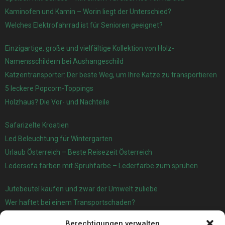
Kaminofen und Kamin – Worin liegt der Unterschied?
Welches Elektrofahrrad ist für Senioren geeignet?
Einzigartige, große und vielfältige Kollektion von Holz-
Namensschildern bei Aushangeschild
Katzentransporter: Der beste Weg, um Ihre Katze zu transportieren
5 leckere Popcorn-Toppings
Holzhaus? Die Vor- und Nachteile
Safarizelte Kroatien
Led Beleuchtung für Wintergarten
Urlaub Österreich – Beste Reisezeit Österreich
Ledersofa färben mit Sprühfarbe – Lederfarbe zum sprühen
Jutebeutel kaufen und zwar der Umwelt zuliebe
Wer haftet bei einem Transportschaden?
Garage oder Carport?
Berechtigungen verwalten