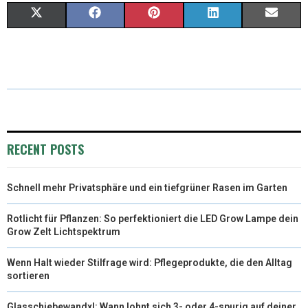
X
F
P
L
E
(
A
I
I
M
T
C
N
N
A
W
E
T
K
I
I
B
E
E
L
T
O
R
D
RECENT POSTS
T
O
E
I
Schnell mehr Privatsphäre und ein tiefgrüner Rasen im Garten
E
K
S
N
R
T
Rotlicht für Pflanzen: So perfektioniert die LED Grow Lampe dein
Grow Zelt Lichtspektrum
)
Wenn Halt wieder Stilfrage wird: Pflegeprodukte, die den Alltag
sortieren
Glasschiebewandxl: Wann lohnt sich 3- oder 4-spurig auf deiner