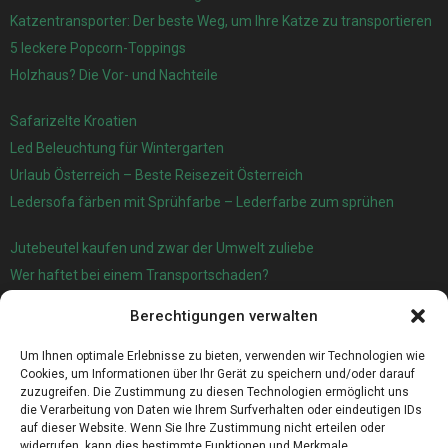
Katzentransporter: Der beste Weg, um Ihre Katze zu transportieren
5 leckere Popcorn-Toppings
Holzhaus? Die Vor- und Nachteile
Safarizelte Kroatien
Led Beleuchtung für Wintergarten
Urlaub Österreich – Beste Reisezeit Österreich
Ledersofa färben mit Sprühfarbe – Lederfarbe zum sprühen
Jutebeutel kaufen und zwar der Umwelt zuliebe
Wer haftet bei einem Transportschaden?
Garage oder Carport?
Berechtigungen verwalten
Für die automatische Sackentleerung gibt es jetzt eine sehr gute
Lösung
Um Ihnen optimale Erlebnisse zu bieten, verwenden wir Technologien wie
Cookies, um Informationen über Ihr Gerät zu speichern und/oder darauf
zuzugreifen. Die Zustimmung zu diesen Technologien ermöglicht uns
die Verarbeitung von Daten wie Ihrem Surfverhalten oder eindeutigen IDs
auf dieser Website. Wenn Sie Ihre Zustimmung nicht erteilen oder
widerrufen, kann dies bestimmte Funktionen und Merkmale