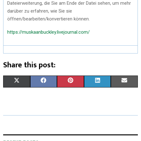
Dateierweiterung, die Sie am Ende der Datei sehen, um mehr
darüber zu erfahren, wie Sie sie
öffnen/bearbeiten/konvertieren können.
https://muskaanbuckley.livejournal.com/
Share this post:
X
F
P
L
E
(
A
I
I
M
T
C
N
N
A
W
E
T
K
I
I
B
E
E
L
T
O
R
D