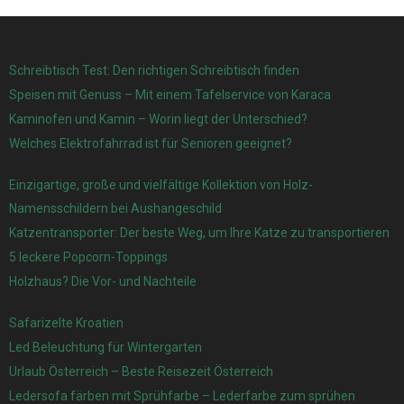
Schreibtisch Test: Den richtigen Schreibtisch finden
Speisen mit Genuss – Mit einem Tafelservice von Karaca
Kaminofen und Kamin – Worin liegt der Unterschied?
Welches Elektrofahrrad ist für Senioren geeignet?
Einzigartige, große und vielfältige Kollektion von Holz-
Namensschildern bei Aushangeschild
Katzentransporter: Der beste Weg, um Ihre Katze zu transportieren
5 leckere Popcorn-Toppings
Holzhaus? Die Vor- und Nachteile
Safarizelte Kroatien
Led Beleuchtung für Wintergarten
Urlaub Österreich – Beste Reisezeit Österreich
Ledersofa färben mit Sprühfarbe – Lederfarbe zum sprühen