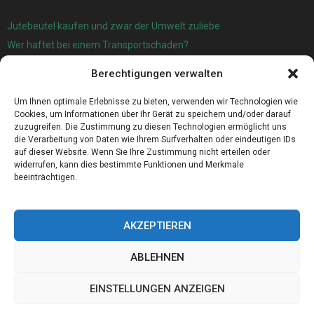
Jutebeutel kaufen und zwar der Umwelt zuliebe
Wer haftet bei einem Transportschaden?
Garage oder Carport?
Berechtigungen verwalten
Für die automatische Sackentleerung gibt es jetzt eine sehr gute
Lösung
Um Ihnen optimale Erlebnisse zu bieten, verwenden wir Technologien wie
Cookies, um Informationen über Ihr Gerät zu speichern und/oder darauf
zuzugreifen. Die Zustimmung zu diesen Technologien ermöglicht uns
die Verarbeitung von Daten wie Ihrem Surfverhalten oder eindeutigen IDs
auf dieser Website. Wenn Sie Ihre Zustimmung nicht erteilen oder
widerrufen, kann dies bestimmte Funktionen und Merkmale
beeinträchtigen.
AKZEPTIEREN
ABLEHNEN
@2023 - www.Western-sachsen.de. All Right Reserved.
EINSTELLUNGEN ANZEIGEN
Home
Cookie policy (EU)
Our authors
Partners
Website index