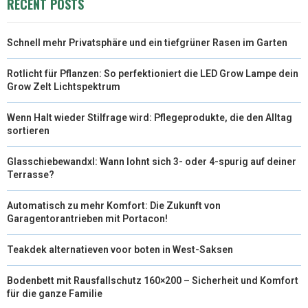
RECENT POSTS
T
O
E
I
Schnell mehr Privatsphäre und ein tiefgrüner Rasen im Garten
E
K
S
N
R
T
Rotlicht für Pflanzen: So perfektioniert die LED Grow Lampe dein
Grow Zelt Lichtspektrum
)
Wenn Halt wieder Stilfrage wird: Pflegeprodukte, die den Alltag
sortieren
Glasschiebewandxl: Wann lohnt sich 3- oder 4-spurig auf deiner
Terrasse?
Automatisch zu mehr Komfort: Die Zukunft von
Garagentorantrieben mit Portacon!
Teakdek alternatieven voor boten in West-Saksen
Bodenbett mit Rausfallschutz 160×200 – Sicherheit und Komfort
für die ganze Familie