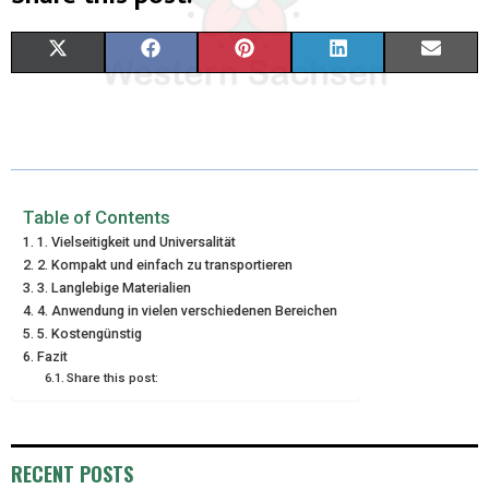
X
F
P
L
E
(
A
I
I
M
T
C
N
N
A
W
E
T
K
I
I
B
E
E
L
Table of Contents
1. Vielseitigkeit und Universalität
T
O
R
D
2. Kompakt und einfach zu transportieren
3. Langlebige Materialien
T
O
E
I
4. Anwendung in vielen verschiedenen Bereichen
E
K
S
N
5. Kostengünstig
Fazit
R
T
Share this post:
)
RECENT POSTS