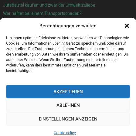
Jutebeutel kaufen und zwar der Umwelt zuliebe
Wer haftet bei einem Transportschaden?
Garage oder Carport?
Berechtigungen verwalten
Für die automatische Sackentleerung gibt es jetzt eine sehr gute
Lösung
Um Ihnen optimale Erlebnisse zu bieten, verwenden wir Technologien wie
Cookies, um Informationen über Ihr Gerät zu speichern und/oder darauf
zuzugreifen. Die Zustimmung zu diesen Technologien ermöglicht uns
die Verarbeitung von Daten wie Ihrem Surfverhalten oder eindeutigen IDs
auf dieser Website. Wenn Sie Ihre Zustimmung nicht erteilen oder
widerrufen, kann dies bestimmte Funktionen und Merkmale
beeinträchtigen.
AKZEPTIEREN
ABLEHNEN
@2023 - www.Western-sachsen.de. All Right Reserved.
EINSTELLUNGEN ANZEIGEN
Home
Cookie policy (EU)
Our authors
Partners
Website index
Cookie policy
Contact