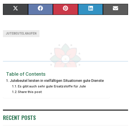
X
F
P
L
E
(
A
I
I
M
T
C
N
N
A
JUTEBEUTEL KAUFEN
W
E
T
K
I
I
B
E
E
L
T
O
R
D
T
O
E
I
Table of Contents
Jutebeutel leisten in vielfältigen Situationen gute Dienste
E
K
S
N
Es gibt auch sehr gute Ersatzstoffe für Jute
Share this post:
R
T
)
RECENT POSTS