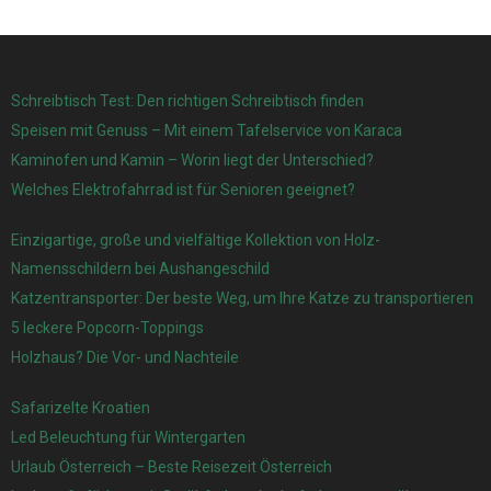
Schreibtisch Test: Den richtigen Schreibtisch finden
Speisen mit Genuss – Mit einem Tafelservice von Karaca
Kaminofen und Kamin – Worin liegt der Unterschied?
Welches Elektrofahrrad ist für Senioren geeignet?
Einzigartige, große und vielfältige Kollektion von Holz-
Namensschildern bei Aushangeschild
Katzentransporter: Der beste Weg, um Ihre Katze zu transportieren
5 leckere Popcorn-Toppings
Holzhaus? Die Vor- und Nachteile
Safarizelte Kroatien
Led Beleuchtung für Wintergarten
Urlaub Österreich – Beste Reisezeit Österreich