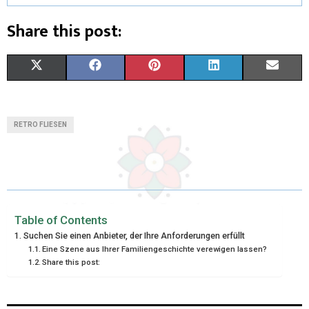
Share this post:
X
F
P
L
E
(
A
I
I
M
T
C
N
N
A
RETRO FLIESEN
W
E
T
K
I
I
B
E
E
L
T
O
R
D
T
O
E
I
Table of Contents
Suchen Sie einen Anbieter, der Ihre Anforderungen erfüllt
E
K
S
N
Eine Szene aus Ihrer Familiengeschichte verewigen lassen?
Share this post:
R
T
)