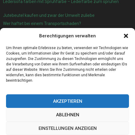
Ledersofa färben mit Sprühfarbe – Lederfarbe zum sprühen
Jutebeutel kaufen und zwar der Umwelt zuliebe
Wer haftet bei einem Transportschaden?
Garage oder Carport?
Berechtigungen verwalten
Für die automatische Sackentleerung gibt es jetzt eine sehr gute
Lösung
Um Ihnen optimale Erlebnisse zu bieten, verwenden wir Technologien wie
Cookies, um Informationen über Ihr Gerät zu speichern und/oder darauf
zuzugreifen. Die Zustimmung zu diesen Technologien ermöglicht uns
die Verarbeitung von Daten wie Ihrem Surfverhalten oder eindeutigen IDs
auf dieser Website. Wenn Sie Ihre Zustimmung nicht erteilen oder
widerrufen, kann dies bestimmte Funktionen und Merkmale
beeinträchtigen.
AKZEPTIEREN
ABLEHNEN
@2023 - www.Western-sachsen.de. All Right Reserved.
EINSTELLUNGEN ANZEIGEN