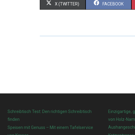
X (TWITTER)
FACEBOOK
Schreibtisch Test: Den richtigen Schreibtisch
Einzigartige, 
finden
von Holz-Name
Aushangeschi
Speisen mit Genuss – Mit einem Tafelservice