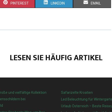
PINTEREST
LINKEDIN
EMAIL
LESEN SIE HÄUFIG ARTIKEL
große und vielfältige Kollektion
Safarizelte Kroatien
nsschildern bei
Led Beleuchtung für Wintergart
ld
Urlaub Österreich – Beste Reisez