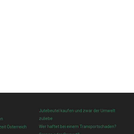
Jutebeutel kaufen und zwar der Umwelt
zuliebe
en
Wer haftet bei einem Transportschaden?
eit Österreich