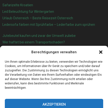
Safarizelte Kroatien
Led Beleuchtung für Wintergarten
Urlaub Österreich – Beste Reisezeit Österreich
Ledersofa färben mit Sprühfarbe – Lederfarbe zum sprühen
Jutebeutel kaufen und zwar der Umwelt zuliebe
Wer haftet bei einem Transportschaden?
Garage oder Carport?
Berechtigungen verwalten
Für die automatische Sackentleerung gibt es jetzt eine sehr gute
Lösung
Um Ihnen optimale Erlebnisse zu bieten, verwenden wir Technologien wie
Cookies, um Informationen über Ihr Gerät zu speichern und/oder darauf
zuzugreifen. Die Zustimmung zu diesen Technologien ermöglicht uns
die Verarbeitung von Daten wie Ihrem Surfverhalten oder eindeutigen IDs
auf dieser Website. Wenn Sie Ihre Zustimmung nicht erteilen oder
widerrufen, kann dies bestimmte Funktionen und Merkmale
beeinträchtigen.
AKZEPTIEREN