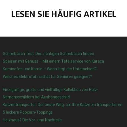
LESEN SIE HÄUFIG ARTIKEL
Schreibtisch Test: Den richtigen Schreibtisch finden
Speisen mit Genuss – Mit einem Tafelservice von Karaca
Kaminofen und Kamin – Worin liegt der Unterschied?
Welches Elektrofahrrad ist für Senioren geeignet?
Einzigartige, große und vielfältige Kollektion von Holz-
Namensschildern bei Aushangeschild
Katzentransporter: Der beste Weg, um Ihre Katze zu transportieren
5 leckere Popcorn-Toppings
Holzhaus? Die Vor- und Nachteile