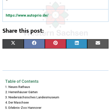
https://www.autoprio.de/
Share this post:
X
F
P
L
E
(
A
I
I
M
T
C
N
N
A
W
E
T
K
I
I
B
E
E
L
Table of Contents
Neues Rathaus
T
O
R
D
Herrenhäuser Gärten
Niedersächsisches Landesmuseum
T
O
E
I
Der Maschsee
E
K
S
N
Erlebnis-Zoo Hannover