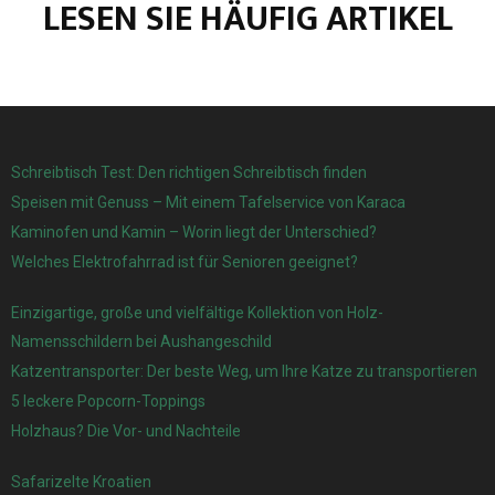
LESEN SIE HÄUFIG ARTIKEL
Schreibtisch Test: Den richtigen Schreibtisch finden
Speisen mit Genuss – Mit einem Tafelservice von Karaca
Kaminofen und Kamin – Worin liegt der Unterschied?
Welches Elektrofahrrad ist für Senioren geeignet?
Einzigartige, große und vielfältige Kollektion von Holz-
Namensschildern bei Aushangeschild
Katzentransporter: Der beste Weg, um Ihre Katze zu transportieren
5 leckere Popcorn-Toppings
Holzhaus? Die Vor- und Nachteile
Safarizelte Kroatien