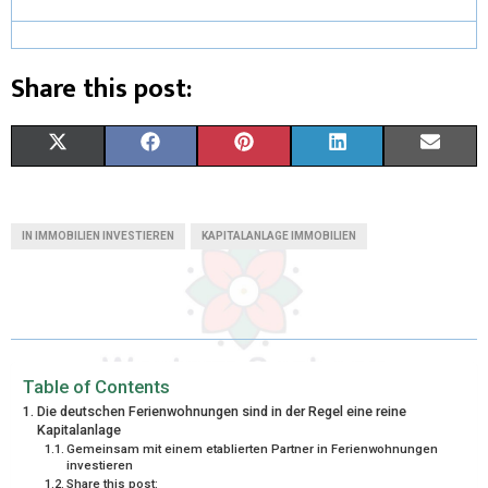
Share this post:
X
F
P
L
E
(
A
I
I
M
T
C
N
N
A
IN IMMOBILIEN INVESTIEREN
KAPITALANLAGE IMMOBILIEN
W
E
T
K
I
I
B
E
E
L
T
O
R
D
T
O
E
I
Table of Contents
Die deutschen Ferienwohnungen sind in der Regel eine reine
E
K
S
N
Kapitalanlage
Gemeinsam mit einem etablierten Partner in Ferienwohnungen
R
T
investieren
Share this post: