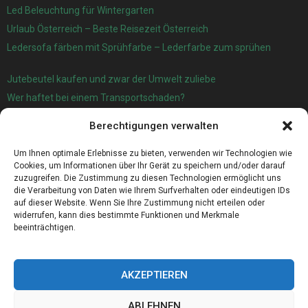
Led Beleuchtung für Wintergarten
Urlaub Österreich – Beste Reisezeit Österreich
Ledersofa färben mit Sprühfarbe – Lederfarbe zum sprühen
Jutebeutel kaufen und zwar der Umwelt zuliebe
Wer haftet bei einem Transportschaden?
Garage oder Carport?
Berechtigungen verwalten
Für die automatische Sackentleerung gibt es jetzt eine sehr gute
Lösung
Um Ihnen optimale Erlebnisse zu bieten, verwenden wir Technologien wie
Cookies, um Informationen über Ihr Gerät zu speichern und/oder darauf
zuzugreifen. Die Zustimmung zu diesen Technologien ermöglicht uns
die Verarbeitung von Daten wie Ihrem Surfverhalten oder eindeutigen IDs
auf dieser Website. Wenn Sie Ihre Zustimmung nicht erteilen oder
widerrufen, kann dies bestimmte Funktionen und Merkmale
beeinträchtigen.
AKZEPTIEREN
ABLEHNEN