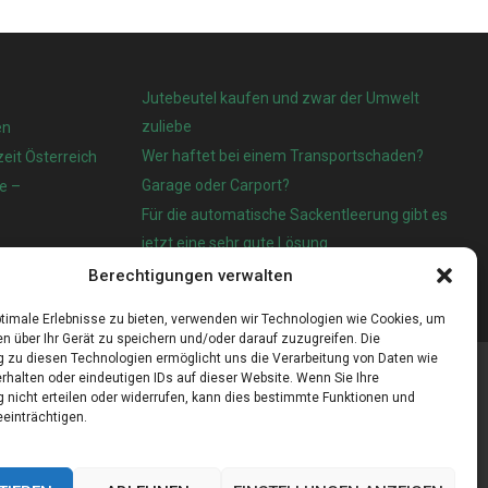
Jutebeutel kaufen und zwar der Umwelt
zuliebe
en
Wer haftet bei einem Transportschaden?
eit Österreich
Garage oder Carport?
e –
Für die automatische Sackentleerung gibt es
jetzt eine sehr gute Lösung
Berechtigungen verwalten
timale Erlebnisse zu bieten, verwenden wir Technologien wie Cookies, um
n über Ihr Gerät zu speichern und/oder darauf zuzugreifen. Die
zu diesen Technologien ermöglicht uns die Verarbeitung von Daten wie
rhalten oder eindeutigen IDs auf dieser Website. Wenn Sie Ihre
nicht erteilen oder widerrufen, kann dies bestimmte Funktionen und
einträchtigen.