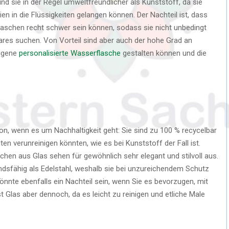
nd sie in der Regel umweltfreundlicher als Kunststoff, da sie
en in die Flüssigkeiten gelangen können. Der Nachteil ist, dass
laschen recht schwer sein können, sodass sie nicht unbedingt
ares suchen. Von Vorteil sind aber auch der hohe Grad an
eigene
personalisierte Wasserflasche
gestalten können und die
ion, wenn es um Nachhaltigkeit geht: Sie sind zu 100 % recycelbar
ten verunreinigen könnten, wie es bei Kunststoff der Fall ist.
hen aus Glas sehen für gewöhnlich sehr elegant und stilvoll aus.
ndsfähig als Edelstahl, weshalb sie bei unzureichendem Schutz
nnte ebenfalls ein Nachteil sein, wenn Sie es bevorzugen, mit
 Glas aber dennoch, da es leicht zu reinigen und etliche Male