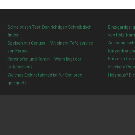
Schreibtisch Test: Den richtigen Schreibtisch
Einzigartige, 
finden
von Holz-Name
Aushangeschi
Speisen mit Genuss – Mit einem Tafelservice
von Karaca
Katzentranspo
Katze zu tran
Kaminofen und Kamin – Worin liegt der
Unterschied?
5 leckere Pop
Welches Elektrofahrrad ist für Senioren
Holzhaus? Die
geeignet?