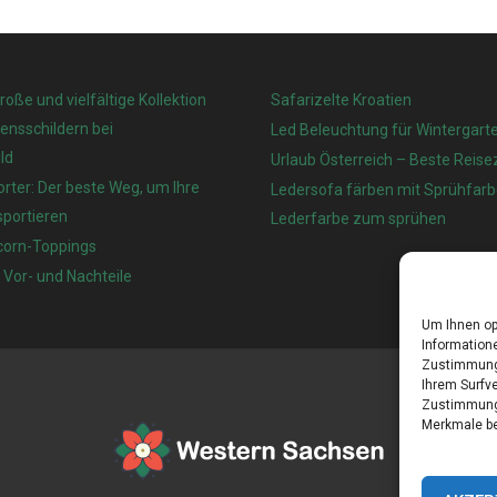
große und vielfältige Kollektion
Safarizelte Kroatien
nsschildern bei
Led Beleuchtung für Wintergart
ld
Urlaub Österreich – Beste Reisez
rter: Der beste Weg, um Ihre
Ledersofa färben mit Sprühfarb
sportieren
Lederfarbe zum sprühen
corn-Toppings
 Vor- und Nachteile
Um Ihnen op
Informatione
Zustimmung 
Ihrem Surfve
Zustimmung 
Merkmale be