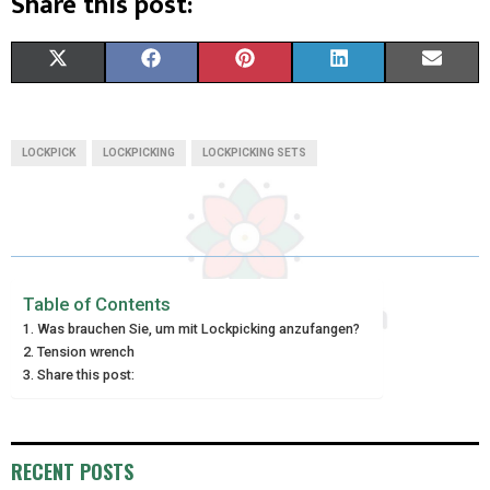
Share this post:
X
F
P
L
E
(
A
I
I
M
T
C
N
N
A
LOCKPICK
LOCKPICKING
LOCKPICKING SETS
W
E
T
K
I
I
B
E
E
L
T
O
R
D
T
O
E
I
Table of Contents
Was brauchen Sie, um mit Lockpicking anzufangen?
E
K
S
N
Tension wrench
Share this post:
R
T
)
RECENT POSTS