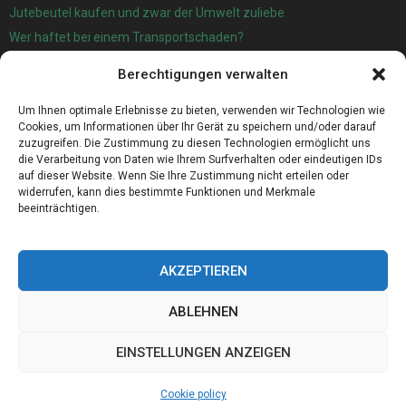
Jutebeutel kaufen und zwar der Umwelt zuliebe
Wer haftet bei einem Transportschaden?
Garage oder Carport?
Berechtigungen verwalten
Für die automatische Sackentleerung gibt es jetzt eine sehr gute
Lösung
Um Ihnen optimale Erlebnisse zu bieten, verwenden wir Technologien wie
Cookies, um Informationen über Ihr Gerät zu speichern und/oder darauf
zuzugreifen. Die Zustimmung zu diesen Technologien ermöglicht uns
die Verarbeitung von Daten wie Ihrem Surfverhalten oder eindeutigen IDs
auf dieser Website. Wenn Sie Ihre Zustimmung nicht erteilen oder
widerrufen, kann dies bestimmte Funktionen und Merkmale
beeinträchtigen.
AKZEPTIEREN
ABLEHNEN
@2023 - www.Western-sachsen.de. All Right Reserved.
EINSTELLUNGEN ANZEIGEN
Home
Cookie policy (EU)
Our authors
Partners
Website index
Cookie policy
Contact