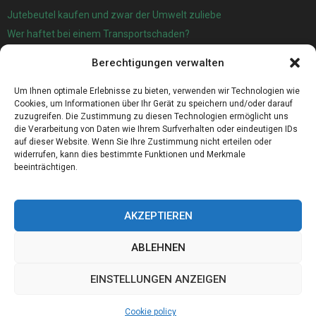
Jutebeutel kaufen und zwar der Umwelt zuliebe
Wer haftet bei einem Transportschaden?
Garage oder Carport?
Berechtigungen verwalten
Für die automatische Sackentleerung gibt es jetzt eine sehr gute
Lösung
Um Ihnen optimale Erlebnisse zu bieten, verwenden wir Technologien wie
Cookies, um Informationen über Ihr Gerät zu speichern und/oder darauf
zuzugreifen. Die Zustimmung zu diesen Technologien ermöglicht uns
die Verarbeitung von Daten wie Ihrem Surfverhalten oder eindeutigen IDs
auf dieser Website. Wenn Sie Ihre Zustimmung nicht erteilen oder
widerrufen, kann dies bestimmte Funktionen und Merkmale
beeinträchtigen.
AKZEPTIEREN
ABLEHNEN
@2023 - www.Western-sachsen.de. All Right Reserved.
EINSTELLUNGEN ANZEIGEN
Home
Cookie policy (EU)
Our authors
Partners
Website index
Cookie policy