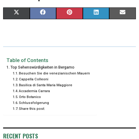
X
F
P
L
E
(
A
I
I
M
T
C
N
N
A
W
E
T
K
I
I
B
E
E
L
Table of Contents
Top Sehenswürdigkeiten in Bergamo
T
O
R
D
Besuchen Sie die venezianischen Mauern
Cappella Colleoni
T
O
E
I
Basilica di Santa Maria Maggiore
Accademia Carrara
E
K
S
N
Orto Botanico
R
T
Schlussfolgerung
Share this post:
)
RECENT POSTS